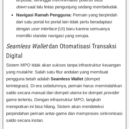
down
saat lalu lintas pengunjung sedang membeludak.
Navigasi Ramah Pengguna:
Pemain yang berpindah
dari satu portal ke portal lain tidak perlu beradaptasi
dengan
user interface
(UI) baru karena semuanya
memiliki standar navigasi yang serupa.
Seamless Wallet
dan Otomatisasi Transaksi
Digital
Sistem MPO tidak akan sukses tanpa infrastruktur keuangan
yang mutakhir. Salah satu fitur andalan yang membuat
pengguna betah adalah
Seamless Wallet
(dompet
terintegrasi). Di era sebelumnya, pemain harus memindahkan
saldo secara manual dari dompet utama ke dompet
provider
game tertentu. Dengan infrastruktur MPO, langkah
merepotkan ini bisa hilang. Sistem akan mendeteksi
perpindahan pemain antar-game dan memproses sinkronisasi
saldo secara instan.