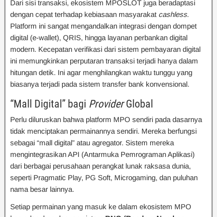
Dari sisi transaksi, ekosistem MPOSLOT juga beradaptasi
dengan cepat terhadap kebiasaan masyarakat
cashless
.
Platform ini sangat mengandalkan integrasi dengan dompet
digital (e-wallet), QRIS, hingga layanan perbankan digital
modern. Kecepatan verifikasi dari sistem pembayaran digital
ini memungkinkan perputaran transaksi terjadi hanya dalam
hitungan detik. Ini agar menghilangkan waktu tunggu yang
biasanya terjadi pada sistem transfer bank konvensional.
“Mall Digital” bagi
Provider
Global
Perlu diluruskan bahwa platform MPO sendiri pada dasarnya
tidak menciptakan permainannya sendiri. Mereka berfungsi
sebagai “mall digital” atau agregator. Sistem mereka
mengintegrasikan API (Antarmuka Pemrograman Aplikasi)
dari berbagai perusahaan perangkat lunak raksasa dunia,
seperti Pragmatic Play, PG Soft, Microgaming, dan puluhan
nama besar lainnya.
Setiap permainan yang masuk ke dalam ekosistem MPO