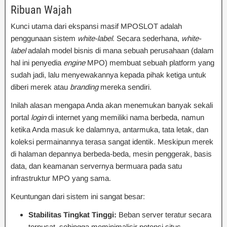
Ribuan Wajah
Kunci utama dari ekspansi masif MPOSLOT adalah
penggunaan sistem
white-label
. Secara sederhana,
white-
label
adalah model bisnis di mana sebuah perusahaan (dalam
hal ini penyedia
engine
MPO) membuat sebuah platform yang
sudah jadi, lalu menyewakannya kepada pihak ketiga untuk
diberi merek atau
branding
mereka sendiri.
Inilah alasan mengapa Anda akan menemukan banyak sekali
portal
login
di internet yang memiliki nama berbeda, namun
ketika Anda masuk ke dalamnya, antarmuka, tata letak, dan
koleksi permainannya terasa sangat identik. Meskipun merek
di halaman depannya berbeda-beda, mesin penggerak, basis
data, dan keamanan servernya bermuara pada satu
infrastruktur MPO yang sama.
Keuntungan dari sistem ini sangat besar:
Stabilitas Tingkat Tinggi:
Beban server teratur secara
terpusat, sehingga meminimalisir potensi situs