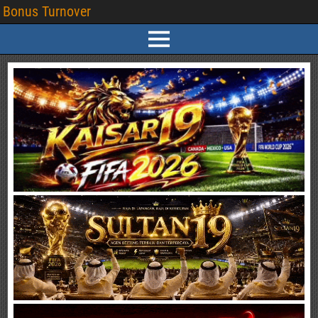
Bonus Turnover