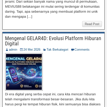
jerami. Dari sekian banyak nama yang muncul di permukaan,
MEVIUS88 belakangan ini mulai sering terdengar di komunitas
daring. Tapi, apa sebenarnya yang membuat platform ini unik
dan mengapa […]
Read Post
Mengenal GELAR4D: Evolusi Platform Hiburan
Digital
admin
24 Mei 2026
Tak Berkategori
Comments
Di era digital yang serba cepat ini, cara kita mencari hiburan
telah mengalami transformasi besar-besaran. Jika dulu kita
harus pergi ke tempat hiburan fisik, kini semuanya bisa diakses