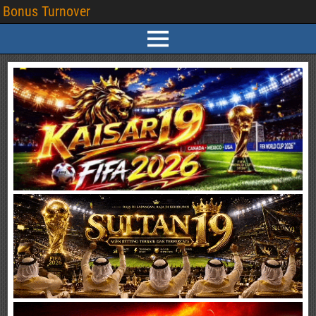
Bonus Turnover