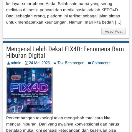
ke layar smartphone Anda. Salah satu nama yang sering
melintas di mesin pencari dan media sosial adalah KEPO4D.
Bagi sebagian orang, platform ini terlihat sebagai jalan pintas
untuk mendapatkan keuntungan. Namun, mari kita bedah […]
Read Post
Mengenal Lebih Dekat FIX4D: Fenomena Baru
Hiburan Digital
admin
24 Mei 2026
Tak Berkategori
Comments
Perkembangan teknologi telah mengubah total cara kita
mencari hiburan. Dari yang awalnya konvensional dan harus
bertatap muka, kini sensasi ketegangan dan keseruan bisa