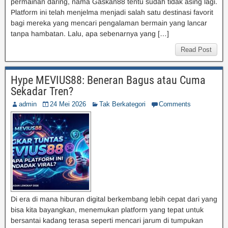
permainan daring, nama Gaskan88 tentu sudah tidak asing lagi.
Platform ini telah menjelma menjadi salah satu destinasi favorit
bagi mereka yang mencari pengalaman bermain yang lancar
tanpa hambatan. Lalu, apa sebenarnya yang […]
Read Post
Hype MEVIUS88: Beneran Bagus atau Cuma
Sekadar Tren?
admin
24 Mei 2026
Tak Berkategori
Comments
Di era di mana hiburan digital berkembang lebih cepat dari yang
bisa kita bayangkan, menemukan platform yang tepat untuk
bersantai kadang terasa seperti mencari jarum di tumpukan