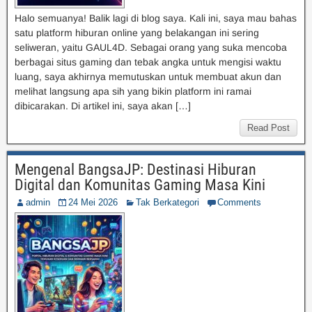
Halo semuanya! Balik lagi di blog saya. Kali ini, saya mau bahas
satu platform hiburan online yang belakangan ini sering
seliweran, yaitu GAUL4D. Sebagai orang yang suka mencoba
berbagai situs gaming dan tebak angka untuk mengisi waktu
luang, saya akhirnya memutuskan untuk membuat akun dan
melihat langsung apa sih yang bikin platform ini ramai
dibicarakan. Di artikel ini, saya akan […]
Read Post
Mengenal BangsaJP: Destinasi Hiburan
Digital dan Komunitas Gaming Masa Kini
admin
24 Mei 2026
Tak Berkategori
Comments