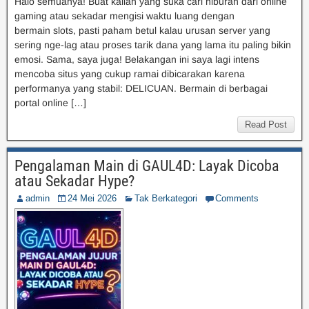
Halo semuanya! Buat kalian yang suka cari hiburan dari online
gaming atau sekadar mengisi waktu luang dengan
bermain slots, pasti paham betul kalau urusan server yang
sering nge-lag atau proses tarik dana yang lama itu paling bikin
emosi. Sama, saya juga! Belakangan ini saya lagi intens
mencoba situs yang cukup ramai dibicarakan karena
performanya yang stabil: DELICUAN. Bermain di berbagai
portal online […]
Read Post
Pengalaman Main di GAUL4D: Layak Dicoba
atau Sekadar Hype?
admin
24 Mei 2026
Tak Berkategori
Comments